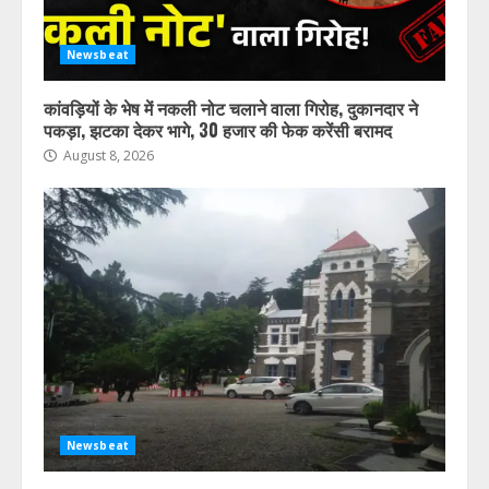
काम
August 8, 2026
4
Newsbeat
कांवड़ियों के भेष में नकली नोट चलाने वाला गिरोह, दुकानदार ने
पौड़ी सड़क हादसे के बाद रायपुर गांव में
पकड़ा, झटका देकर भागे, 30 हजार की फेक करेंसी बरामद
छाया मातम, अपनों को खोने के गम में हर
आंख हुई नम
August 8, 2026
August 8, 2026
5
Newsbeat