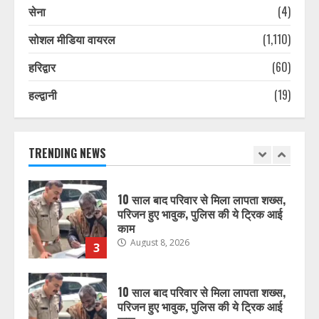
सेना
(4)
कांवड़ियों के भेष में नकली नोट चलाने वाला
गिरोह, दुकानदार ने पकड़ा, झटका देकर
सोशल मीडिया वायरल
(1,110)
भागे, 30 हजार की फेक करेंसी बरामद
August 8, 2026
1
हरिद्वार
(60)
हल्द्वानी
(19)
पूर्व सैनिक की संदिग्ध परिस्थितियों में हुई
मौत की जांच करेगी सीबीसीआईडी, पिता ने
लगाया है हत्या का आरोप
August 8, 2026
TRENDING NEWS
2
10 साल बाद परिवार से मिला लापता शख्स,
परिजन हुए भावुक, पुलिस की ये ट्रिक आई
काम
August 8, 2026
3
10 साल बाद परिवार से मिला लापता शख्स,
परिजन हुए भावुक, पुलिस की ये ट्रिक आई