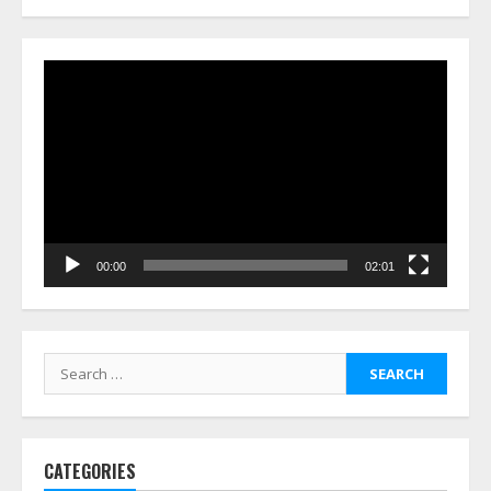
Video
Player
00:00
02:01
Search
for:
CATEGORIES