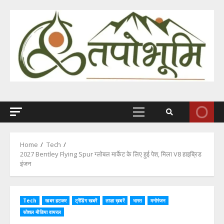
Skip
to
content
Primary
Menu
Home
Tech
2027 Bentley Flying Spur ग्लोबल मार्केट के लिए हुई पेश, मिला V8 हाइब्रिड
इंजन
Tech
खबर हटकर
ट्रेंडिंग खबरें
ताज़ा ख़बरें
भारत
मनोरंजन
सोशल मीडिया वायरल