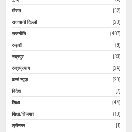
August 8, 2026
4
मौसम
(52)
राजधानी दिल्ली
(20)
पौड़ी सड़क हादसे के बाद रायपुर गांव में
छाया मातम, अपनों को खोने के गम में हर
राजनीति
(407)
आंख हुई नम
August 8, 2026
5
रुड़की
(9)
रुद्रपुर
(33)
आदमखोरों ने वन विभाग के ‘चक्रव्यूह’ का
निकाला तोड़, पिंजरे और बंदूकें दोनों फेल,
रुद्रप्रयाग
(24)
कैट फैमिली हुई ‘चालाक’
वर्ल्ड न्यूज़
(20)
August 8, 2026
6
विदेश
(7)
शिक्षा
(44)
सप्ताहांत से पहले नैनीताल और मसूरी में बढ़ी
पर्यटकों की आवाजाही
शिक्षा/रोजगार
(10)
August 7, 2026
7
श्रीनगर
(1)