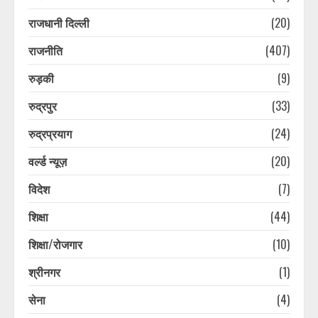
राजधानी दिल्ली
(20)
पूर्व सैनिक की संदिग्ध परिस्थितियों में हुई
मौत की जांच करेगी सीबीसीआईडी, पिता ने
राजनीति
(407)
लगाया है हत्या का आरोप
August 8, 2026
5
रुड़की
(9)
रुद्रपुर
(33)
10 साल बाद परिवार से मिला लापता शख्स,
परिजन हुए भावुक, पुलिस की ये ट्रिक आई
रुद्रप्रयाग
(24)
काम
वर्ल्ड न्यूज़
(20)
August 8, 2026
6
विदेश
(7)
10 साल बाद परिवार से मिला लापता शख्स,
शिक्षा
(44)
परिजन हुए भावुक, पुलिस की ये ट्रिक आई
काम
शिक्षा/रोजगार
(10)
August 8, 2026
7
श्रीनगर
(1)
सेना
(4)
भारत में अब होम एप्लायंसेज भी बेचेगी