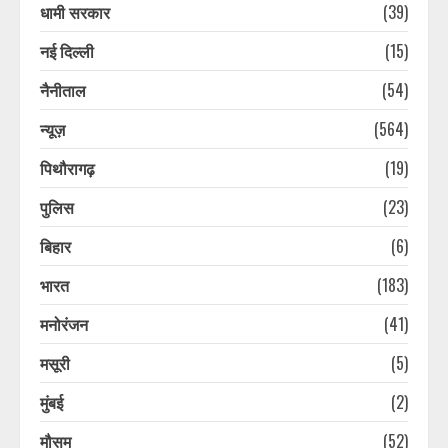
धामी सरकार
(39)
नई दिल्ली
(15)
नैनीताल
(54)
न्यूज़
(564)
पिथौरागढ़
(19)
पुलिस
(23)
उत्तराखंड के सबसे बड़े आयकर दाता ऋषभ
पंत की सीएम धामी से गुहार, घर बनाने के
बिहार
(6)
लिए जमीन दिला दो सरकार
भारत
(183)
August 8, 2026
3
मनोरंजन
(41)
कांवड़ियों के भेष में नकली नोट चलाने वाला
मसूरी
(5)
गिरोह, दुकानदार ने पकड़ा, झटका देकर
भागे, 30 हजार की फेक करेंसी बरामद
मुंबई
(2)
August 8, 2026
4
मौसम
(52)