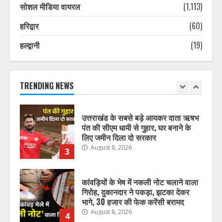
Xiaomi, लॉन्च किया नया Mijia सब-ब्रांड
सोशल मीडिया वायरल
(1,113)
August 8, 2026
1
हरिद्वार
(60)
हल्द्वानी
(19)
प्रदेश में नकली डेयरी उत्पादों पर सख्ती,
मिलावटखोरों पर कसेगा शिकंजा, ये आदेश
हुआ जारी
August 8, 2026
TRENDING NEWS
2
उत्तराखंड के सबसे बड़े आयकर दाता ऋषभ
पंत की सीएम धामी से गुहार, घर बनाने के
लिए जमीन दिला दो सरकार
August 8, 2026
3
कांवड़ियों के भेष में नकली नोट चलाने वाला
गिरोह, दुकानदार ने पकड़ा, झटका देकर
भागे, 30 हजार की फेक करेंसी बरामद
August 8, 2026
4