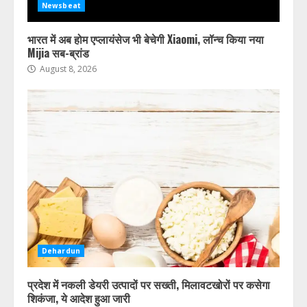
4
Newsbeat
भारत में अब होम एप्लायंसेज भी बेचेगी Xiaomi, लॉन्च किया नया
पूर्व सैनिक की संदिग्ध परिस्थितियों में हुई
Mijia सब-ब्रांड
मौत की जांच करेगी सीबीसीआईडी, पिता ने
लगाया है हत्या का आरोप
August 8, 2026
August 8, 2026
5
Dehardun
प्रदेश में नकली डेयरी उत्पादों पर सख्ती, मिलावटखोरों पर कसेगा
शिकंजा, ये आदेश हुआ जारी