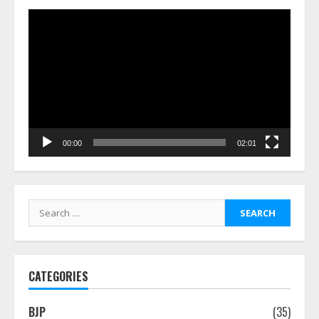
Video
Player
00:00
02:01
Search
for:
CATEGORIES
BJP
(35)