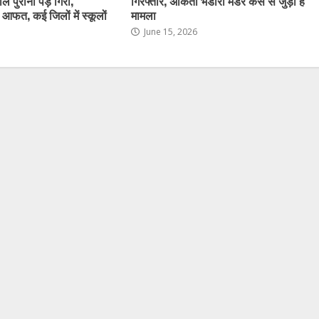
ल पुराना पेड़ गिरा,
गिरफ्तार, अंकिता भंडारी मर्डर केस से जुड़ा है
ी आफत, कई जिलों में स्कूलों
मामला
June 15, 2026