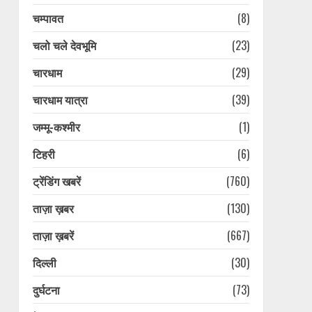
चम्पावत
(8)
चलो चले देवभूमि
(23)
चारधाम
(29)
चारधाम यात्रा
(39)
जम्मू-कश्मीर
(1)
टिहरी
(6)
ट्रेंडिंग खबरें
(760)
ताज़ा ख़बर
(130)
ताज़ा ख़बरें
(667)
प्लास्टिक मुक्त उत्तराखंड बनाने
की अपील, पर्यटकों से जिम्मेदारी
दिल्ली
(30)
निभाने को कहा मुख्यमंत्री धामी ने
August 7, 2026
3
दुर्घटना
(73)