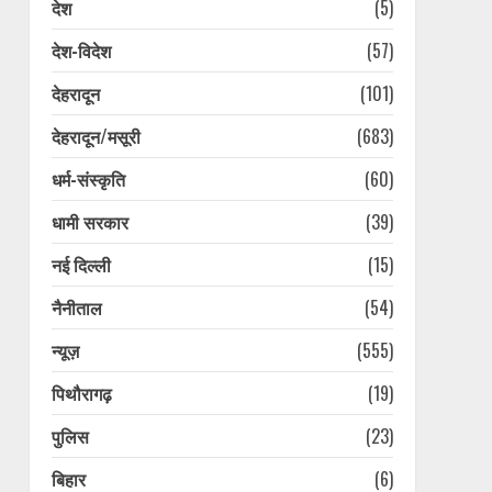
देश
(5)
Ola Electric अपनाएगी डीलर-
आधारित रिटेल मॉडल, अपने स्टोर
देश-विदेश
(57)
चलाने के पांच साल बाद किया
फैसला
देहरादून
(101)
4
August 7, 2026
देहरादून/मसूरी
(683)
पौड़ी हाट गांव शंकराचार्य निर्मित
धर्म-संस्कृति
(60)
मंदिर की सुरक्षा पर सुनवाई, रिपोर्ट
पर हाईकोर्ट ने टीएचडीसी से मांगा
धामी सरकार
(39)
शपथ पत्र
5
August 7, 2026
नई दिल्ली
(15)
नैनीताल
(54)
13 साल की किशोरी से गैंगरेप,
अश्लील वीडियो बनाकर किया
न्यूज़
(555)
ब्लैकमेल, दो आरोपी गिरफ्तार
August 7, 2026
6
पिथौरागढ़
(19)
पुलिस
(23)
रामनगर के रिजॉर्ट में बर्थडे पार्टी
बनी मुसीबत! केक खाने के बाद
बिहार
(6)
गाजियाबाद सीओ के परिवार की