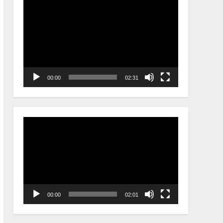
Video
Player
00:00
02:31
Video
Player
00:00
02:01