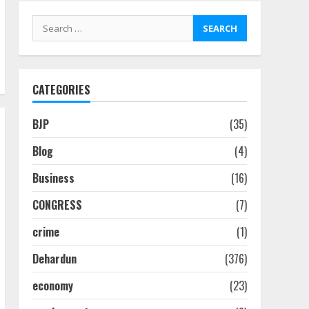
Search
for:
CATEGORIES
BJP
(35)
Blog
(4)
Business
(16)
CONGRESS
(7)
crime
(1)
Dehardun
(376)
economy
(23)