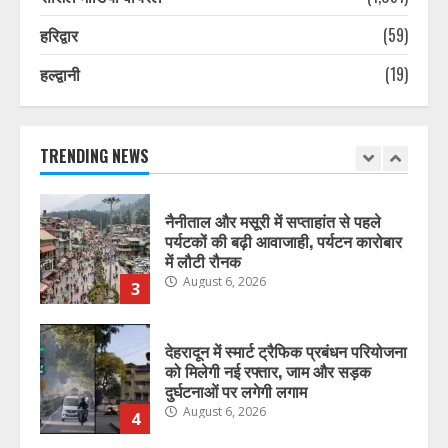
सुरक्षित यात्रा पर सरकार का विशेष फोकस
August 6, 2026
1
हरिद्वार
(59)
हल्द्वानी
(19)
राज्य के सरकारी स्कूलों में विज्ञान
प्रयोगशालाओं के आधुनिकीकरण की तैयारी,
विद्यार्थियों को मिलेगी आधुनिक प्रयोगात्मक
शिक्षा
TRENDING NEWS
2
August 6, 2026
नैनीताल और मसूरी में सप्ताहांत से पहले
पर्यटकों की बढ़ी आवाजाही, पर्यटन कारोबार
में लौटी रौनक
August 6, 2026
3
देहरादून में स्मार्ट ट्रैफिक प्रबंधन परियोजना
को मिलेगी नई रफ्तार, जाम और सड़क
दुर्घटनाओं पर लगेगी लगाम
August 6, 2026
4