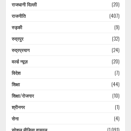
राजधानी दिल्ली
(20)
जनगणना 2027 की तैयारी शुरू, उत्तराखंड
में 1 सितंबर से शुरू होगा विशेष गणना
राजनीति
(407)
अभियान
August 6, 2026
5
रुड़की
(9)
रुद्रपुर
(32)
उत्तराखंड में भारी बारिश का अलर्ट: कई
जिलों में तेज वर्षा और भूस्खलन की आशंका,
रुद्रप्रयाग
(24)
प्रशासन ने जारी की एडवाइजरी
वर्ल्ड न्यूज़
(20)
August 6, 2026
6
विदेश
(7)
चारधाम यात्रा पर मौसम की नजर: लगातार
शिक्षा
(44)
बारिश के बीच प्रशासन सतर्क, श्रद्धालुओं से
सावधानी बरतने की अपील
शिक्षा/रोजगार
(10)
August 6, 2026
7
श्रीनगर
(1)
सेना
(4)
चारधाम यात्रा मार्गों पर सुरक्षा और यातायात
व्यवस्था होगी और सख्त, श्रद्धालुओं की
सोशल मीडिया वायरल
(1,091)