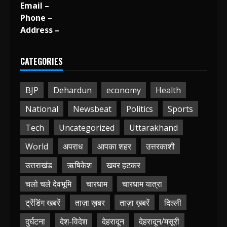
Email –
Phone –
Address –
CATEGORIES
BJP
Dehardun
economy
Health
National
Newsbeat
Politics
Sports
Tech
Uncategorized
Uttarakhand
World
अपराध
आपका शहर
उत्तरकाशी
उत्तराखंड
ऋषिकेश
खबर हटकर
चलो चले देवभूमि
चारधाम
चारधाम यात्रा
ट्रेंडिंग खबरें
ताज़ा ख़बर
ताज़ा ख़बरें
दिल्ली
दुर्घटना
देश-विदेश
देहरादून
देहरादून/मसूरी