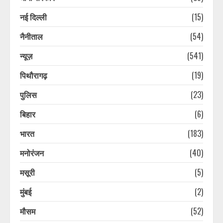
नई दिल्ली
(15)
नैनीताल
(54)
न्यूज़
(541)
पिथौरागढ़
(19)
पुलिस
(23)
नैनीताल और मसूरी में सप्ताहांत से पहले
पर्यटकों की बढ़ी आवाजाही, पर्यटन कारोबार
बिहार
(6)
में लौटी रौनक
भारत
(183)
August 6, 2026
3
मनोरंजन
(40)
देहरादून में स्मार्ट ट्रैफिक प्रबंधन परियोजना
मसूरी
(5)
को मिलेगी नई रफ्तार, जाम और सड़क
दुर्घटनाओं पर लगेगी लगाम
मुंबई
(2)
August 6, 2026
4
मौसम
(52)