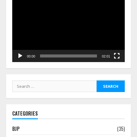
Video
Player
00:00
02:01
Search
for:
CATEGORIES
BJP
(35)