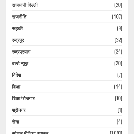
राजधानी दिल्ली
(20)
नैनीताल और मसूरी में सप्ताहांत से पहले
पर्यटकों की बढ़ी आवाजाही, पर्यटन कारोबार
राजनीति
(407)
में लौटी रौनक
August 6, 2026
3
रुड़की
(9)
रुद्रपुर
(32)
देहरादून में स्मार्ट ट्रैफिक प्रबंधन परियोजना
को मिलेगी नई रफ्तार, जाम और सड़क
रुद्रप्रयाग
(24)
दुर्घटनाओं पर लगेगी लगाम
वर्ल्ड न्यूज़
(20)
August 6, 2026
4
विदेश
(7)
जनगणना 2027 की तैयारी शुरू, उत्तराखंड
शिक्षा
(44)
में 1 सितंबर से शुरू होगा विशेष गणना
अभियान
शिक्षा/रोजगार
(10)
August 6, 2026
5
श्रीनगर
(1)
सेना
(4)
उत्तराखंड में भारी बारिश का अलर्ट: कई
जिलों में तेज वर्षा और भूस्खलन की आशंका,
सोशल मीडिया वायरल
(1,091)