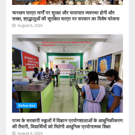
चारधाम यात्रा मार्गों पर सुरक्षा और यातायात व्यवस्था होगी और
नैनीताल और मसूरी में सप्ताहांत से पहले
सख्त, श्रद्धालुओं की सुरक्षित यात्रा पर सरकार का विशेष फोकस
पर्यटकों की बढ़ी आवाजाही, पर्यटन कारोबार
में लौटी रौनक
August 6, 2026
August 6, 2026
3
देहरादून में स्मार्ट ट्रैफिक प्रबंधन परियोजना
को मिलेगी नई रफ्तार, जाम और सड़क
दुर्घटनाओं पर लगेगी लगाम
August 6, 2026
4
जनगणना 2027 की तैयारी शुरू, उत्तराखंड
में 1 सितंबर से शुरू होगा विशेष गणना
अभियान
Dehardun
August 6, 2026
5
राज्य के सरकारी स्कूलों में विज्ञान प्रयोगशालाओं के आधुनिकीकरण
की तैयारी, विद्यार्थियों को मिलेगी आधुनिक प्रयोगात्मक शिक्षा
August 6, 2026