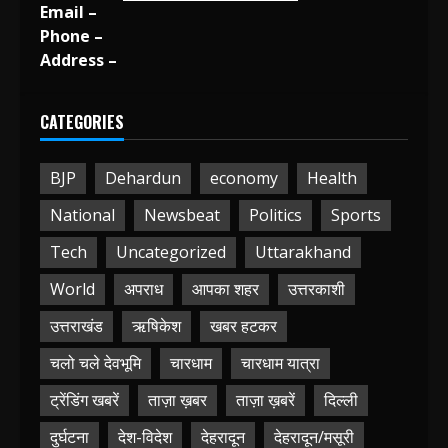
Email –
Phone –
Address –
CATEGORIES
BJP
Dehardun
economy
Health
National
Newsbeat
Politics
Sports
Tech
Uncategorized
Uttarakhand
World
अपराध
आपका शहर
उत्तरकाशी
उत्तराखंड
ऋषिकेश
खबर हटकर
चलो चले देवभूमि
चारधाम
चारधाम यात्रा
ट्रेंडिंग खबरें
ताज़ा ख़बर
ताज़ा ख़बरें
दिल्ली
दुर्घटना
देश-विदेश
देहरादून
देहरादून/मसूरी