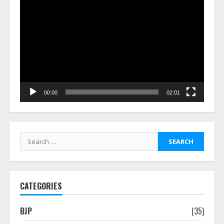
Video
Player
00:00
02:01
Search
for:
CATEGORIES
BJP
(35)