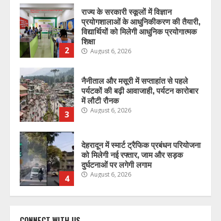
नैनीताल और मसूरी में सप्ताहांत से पहले
पर्यटकों की बढ़ी आवाजाही, पर्यटन कारोबार
में लौटी रौनक
August 6, 2026
3
देहरादून में स्मार्ट ट्रैफिक प्रबंधन परियोजना
को मिलेगी नई रफ्तार, जाम और सड़क
दुर्घटनाओं पर लगेगी लगाम
August 6, 2026
4
जनगणना 2027 की तैयारी शुरू, उत्तराखंड
में 1 सितंबर से शुरू होगा विशेष गणना
अभियान
August 6, 2026
5
उत्तराखंड में भारी बारिश का अलर्ट: कई
जिलों में तेज वर्षा और भूस्खलन की आशंका,
CONNECT WITH US