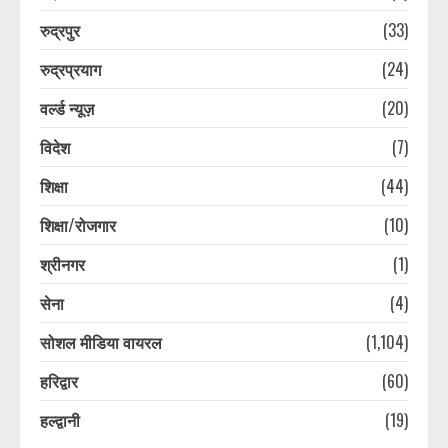
रुद्रपुर
(33)
13 साल की किशोरी से गैंगरेप, अश्लील
वीडियो बनाकर किया ब्लैकमेल, दो आरोपी
रुद्रप्रयाग
(24)
गिरफ्तार
वर्ल्ड न्यूज़
(20)
August 7, 2026
6
विदेश
(7)
रामनगर के रिजॉर्ट में बर्थडे पार्टी बनी
शिक्षा
(44)
मुसीबत! केक खाने के बाद गाजियाबाद सीओ
के परिवार की बिगड़ी तबीयत
शिक्षा/रोजगार
(10)
August 7, 2026
7
श्रीनगर
(1)
सेना
(4)
सप्ताहांत से पहले नैनीताल और मसूरी में बढ़ी
पर्यटकों की आवाजाही
सोशल मीडिया वायरल
(1,104)
August 7, 2026
1
हरिद्वार
(60)
हल्द्वानी
(19)
जिलाधिकारी ने अधिकारियों को दिए मानसून