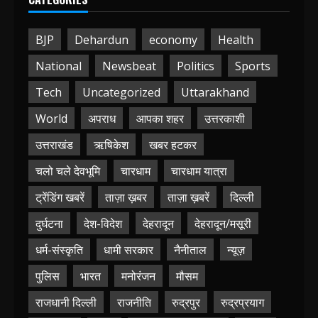
BJP
Dehardun
economy
Health
National
Newsbeat
Politics
Sports
Tech
Uncategorized
Uttarakhand
World
अपराध
आपका शहर
उत्तरकाशी
उत्तराखंड
ऋषिकेश
खबर हटकर
चलो चले देवभूमि
चारधाम
चारधाम यात्रा
ट्रेंडिंग खबरें
ताज़ा ख़बर
ताज़ा ख़बरें
दिल्ली
दुर्घटना
देश-विदेश
देहरादून
देहरादून/मसूरी
धर्म-संस्कृति
धामी सरकार
नैनीताल
न्यूज़
पुलिस
भारत
मनोरंजन
मौसम
राजधानी दिल्ली
राजनीति
रुद्रपुर
रुद्रप्रयाग