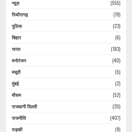
न्यूज़
(555)
पिथौरागढ़
(19)
पुलिस
(23)
प्लास्टिक मुक्त उत्तराखंड बनाने की अपील,
पर्यटकों से जिम्मेदारी निभाने को कहा
बिहार
(6)
मुख्यमंत्री धामी ने
भारत
(183)
August 7, 2026
3
मनोरंजन
(40)
Ola Electric अपनाएगी डीलर-आधारित
मसूरी
(5)
रिटेल मॉडल, अपने स्टोर चलाने के पांच
साल बाद किया फैसला
मुंबई
(2)
August 7, 2026
4
मौसम
(52)
राजधानी दिल्ली
(20)
पौड़ी हाट गांव शंकराचार्य निर्मित मंदिर की
सुरक्षा पर सुनवाई, रिपोर्ट पर हाईकोर्ट ने
राजनीति
(407)
टीएचडीसी से मांगा शपथ पत्र
August 7, 2026
5
रुड़की
(9)