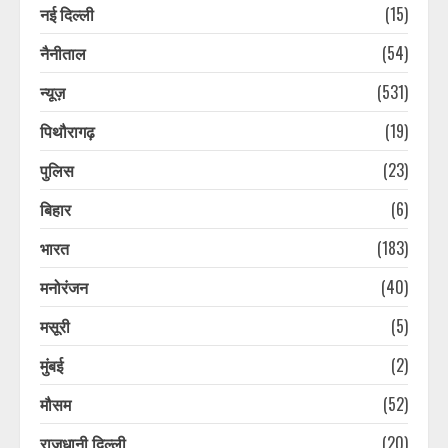
नई दिल्ली
(15)
नैनीताल
(54)
न्यूज़
(531)
पिथौरागढ़
(19)
पुलिस
(23)
एक बार फिर से लॉन्च हुआ Yamaha R15
V4 और MT-15 का MotoGP एडिशन,
बिहार
(6)
कीमत 1.76 लाख रुपये
भारत
(183)
August 5, 2026
3
मनोरंजन
(40)
उत्तराखंड के इन 2 जिलों में आज बहुत भारी
मसूरी
(5)
बारिश का अलर्ट, स्कूलों-आंगनबाड़ी केंद्रों
की छुट्टी, CM ने की ये अपील
मुंबई
(2)
August 5, 2026
4
मौसम
(52)
राजधानी दिल्ली
(20)