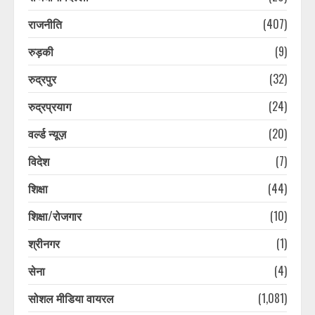
डोईवाला में चलती कार में लगी भीषण आग,
चालक ने कूदकर बचाई जान
राजनीति
(407)
August 5, 2026
5
रुड़की
(9)
रुद्रपुर
(32)
कुमाऊं कमिश्नर और नैनीताल विधायक को
मिला एसआईआर का नोटिस, सरिता आर्या ने
रुद्रप्रयाग
(24)
बताया कारण
वर्ल्ड न्यूज़
(20)
August 5, 2026
6
विदेश
(7)
उत्तराखंड में 17 राजनीतिक दलों को झटका,
शिक्षा
(44)
नहीं लड़ सकेंगे अगले चुनाव, इलेक्शन
कमीशन ने रजिस्टर्ड सूची से हटाया
शिक्षा/रोजगार
(10)
August 5, 2026
7
श्रीनगर
(1)
उत्तराखंड में फल और सब्जी उत्पादकों को
सेना
(4)
मिलेगा आधुनिक कोल्ड स्टोरेज का लाभ,
किसानों की आय बढ़ाने की दिशा में बड़ी
सोशल मीडिया वायरल
(1,081)
पहल