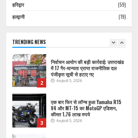
1
August 5, 2026
हरिद्वार
(59)
हल्द्वानी
(19)
निर्वाचन आयोग की बड़ी कार्रवाई: उत्तराखंड
में 17 गैर-मान्यता प्राप्त राजनीतिक दल
पंजीकृत सूची से हटाए गए
August 5, 2026
TRENDING NEWS
2
एक बार फिर से लॉन्च हुआ Yamaha R15
V4 और MT-15 का MotoGP एडिशन,
कीमत 1.76 लाख रुपये
August 5, 2026
3
उत्तराखंड के इन 2 जिलों में आज बहुत भारी
बारिश का अलर्ट, स्कूलों-आंगनबाड़ी केंद्रों
की छुट्टी, CM ने की ये अपील
August 5, 2026
4