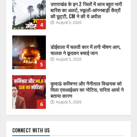
डोईवाला में चलती कार में लगी भीषण आग,
चालक ने कूदकर बचाई जान
August 5, 2026
5
कुमाऊं कमिश्नर और नैनीताल विधायक को
मिला एसआईआर का नोटिस, सरिता आर्या ने
बताया कारण
August 5, 2026
6
उत्तराखंड में 17 राजनीतिक दलों को झटका,
नहीं लड़ सकेंगे अगले चुनाव, इलेक्शन
कमीशन ने रजिस्टर्ड सूची से हटाया
August 5, 2026
7
उत्तराखंड में फल और सब्जी उत्पादकों को
मिलेगा आधुनिक कोल्ड स्टोरेज का लाभ,
CONNECT WITH US
किसानों की आय बढ़ाने की दिशा में बड़ी