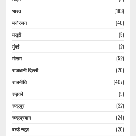
में लौटी रौनक
भारत
(183)
August 6, 2026
3
मनोरंजन
(40)
देहरादून में स्मार्ट ट्रैफिक प्रबंधन परियोजना
मसूरी
(5)
को मिलेगी नई रफ्तार, जाम और सड़क
दुर्घटनाओं पर लगेगी लगाम
मुंबई
(2)
August 6, 2026
4
मौसम
(52)
राजधानी दिल्ली
(20)
जनगणना 2027 की तैयारी शुरू, उत्तराखंड
में 1 सितंबर से शुरू होगा विशेष गणना
राजनीति
(407)
अभियान
August 6, 2026
5
रुड़की
(9)
रुद्रपुर
(32)
उत्तराखंड में भारी बारिश का अलर्ट: कई
जिलों में तेज वर्षा और भूस्खलन की आशंका,
रुद्रप्रयाग
(24)
प्रशासन ने जारी की एडवाइजरी
वर्ल्ड न्यूज़
(20)
August 6, 2026
6