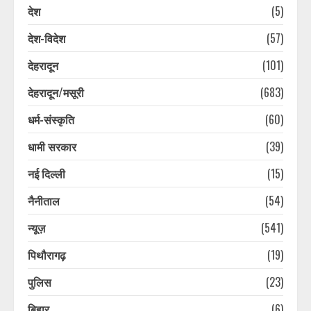
देश
(5)
देश-विदेश
(57)
देहरादून
(101)
देहरादून/मसूरी
(683)
धर्म-संस्कृति
(60)
धामी सरकार
(39)
नई दिल्ली
(15)
नैनीताल
(54)
न्यूज़
(541)
पिथौरागढ़
(19)
पुलिस
(23)
नैनीताल और मसूरी में सप्ताहांत से पहले
पर्यटकों की बढ़ी आवाजाही, पर्यटन कारोबार
बिहार
(6)