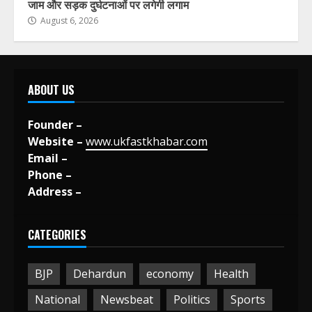
जाम और सड़क दुर्घटनाओं पर लगेगी लगाम
August 6, 2026
ABOUT US
Founder –
Website –
www.ukfastkhabar.com
Email –
Phone –
Address –
CATEGORIES
BJP
Dehardun
economy
Health
National
Newsbeat
Politics
Sports