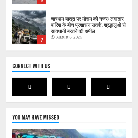
चारधाम यात्रा पर मौसम की नजर: लगातार
बारिश के बीच प्रशासन सतर्क, श्रद्धालुओं से
सावधानी बरतने की अपील
August 6, 2026
7
चारधाम यात्रा मार्गों पर सुरक्षा और यातायात
व्यवस्था होगी और सख्त, श्रद्धालुओं की
CONNECT WITH US
सुरक्षित यात्रा पर सरकार का विशेष फोकस
August 6, 2026
1
राज्य के सरकारी स्कूलों में विज्ञान
प्रयोगशालाओं के आधुनिकीकरण की तैयारी,
विद्यार्थियों को मिलेगी आधुनिक प्रयोगात्मक
शिक्षा
YOU MAY HAVE MISSED
2
August 6, 2026