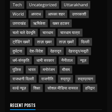
Tech
Uncategorized
Uttarakhand
World
अपराध
आपका शहर
उत्तरकाशी
उत्तराखंड
ऋषिकेश
खबर हटकर
चलो चले देवभूमि
चारधाम
चारधाम यात्रा
ट्रेंडिंग खबरें
ताज़ा ख़बर
ताज़ा ख़बरें
दिल्ली
दुर्घटना
देश-विदेश
देहरादून
देहरादून/मसूरी
धर्म-संस्कृति
धामी सरकार
नैनीताल
न्यूज़
पुलिस
भारत
मनोरंजन
मौसम
राजधानी दिल्ली
राजनीति
रुद्रपुर
रुद्रप्रयाग
वर्ल्ड न्यूज़
शिक्षा
सोशल मीडिया वायरल
हरिद्वार
RECENT POSTS