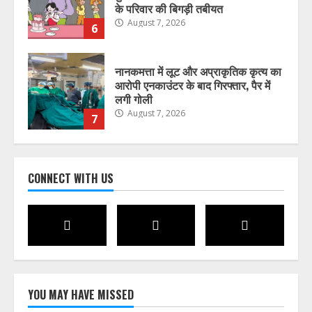
के परिवार की बिगड़ी तबीयत
August 7, 2026
6
नानकमत्ता में लूट और अप्राकृतिक कृत्य का
आरोपी एनकाउंटर के बाद गिरफ्तार, पैर में
लगी गोली
August 7, 2026
7
जिलाधिकारी ने अधिकारियों को दिए मानसून
CONNECT WITH US
के दौरान सतर्क रहने के निर्देश
August 7, 2026
1
प्लास्टिक मुक्त उत्तराखंड बनाने की अपील,
पर्यटकों से जिम्मेदारी निभाने को कहा
मुख्यमंत्री धामी ने
YOU MAY HAVE MISSED
August 7, 2026
2