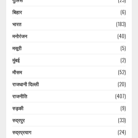
Ola Electric अपनाएगी डीलर-आधारित
रिटेल मॉडल, अपने स्टोर चलाने के पांच
बिहार
(6)
साल बाद किया फैसला
भारत
(183)
August 7, 2026
3
मनोरंजन
(40)
पौड़ी हाट गांव शंकराचार्य निर्मित मंदिर की
मसूरी
(5)
सुरक्षा पर सुनवाई, रिपोर्ट पर हाईकोर्ट ने
टीएचडीसी से मांगा शपथ पत्र
मुंबई
(2)
August 7, 2026
4
मौसम
(52)
राजधानी दिल्ली
(20)
13 साल की किशोरी से गैंगरेप, अश्लील
वीडियो बनाकर किया ब्लैकमेल, दो आरोपी
राजनीति
(407)
गिरफ्तार
August 7, 2026
5
रुड़की
(9)
रुद्रपुर
(33)
रामनगर के रिजॉर्ट में बर्थडे पार्टी बनी
मुसीबत! केक खाने के बाद गाजियाबाद सीओ
रुद्रप्रयाग
(24)
के परिवार की बिगड़ी तबीयत