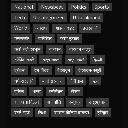
National
Newsbeat
Politics
Sports
Tech
Uncategorized
Uttarakhand
World
अपराध
आपका शहर
उत्तरकाशी
उत्तराखंड
ऋषिकेश
खबर हटकर
चलो चले देवभूमि
चारधाम
चारधाम यात्रा
ट्रेंडिंग खबरें
ताज़ा ख़बर
ताज़ा ख़बरें
दिल्ली
दुर्घटना
देश-विदेश
देहरादून
देहरादून/मसूरी
धर्म-संस्कृति
धामी सरकार
नैनीताल
न्यूज़
पुलिस
भारत
मनोरंजन
मौसम
राजधानी दिल्ली
राजनीति
रुद्रपुर
रुद्रप्रयाग
वर्ल्ड न्यूज़
शिक्षा
सोशल मीडिया वायरल
हरिद्वार