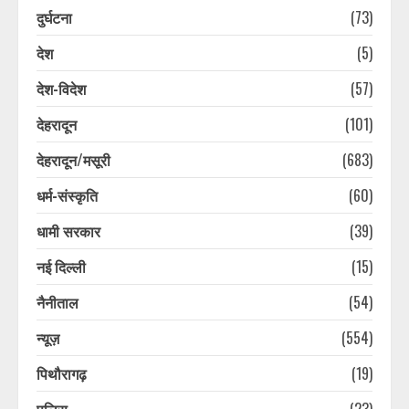
दुर्घटना
(73)
देश
(5)
देश-विदेश
(57)
देहरादून
(101)
देहरादून/मसूरी
(683)
धर्म-संस्कृति
(60)
धामी सरकार
(39)
नई दिल्ली
(15)
नैनीताल
(54)
न्यूज़
(554)
पिथौरागढ़
(19)
पुलिस
(23)