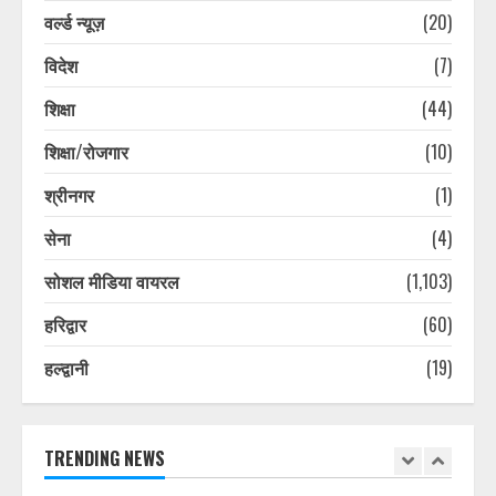
वर्ल्ड न्यूज़
(20)
August 7, 2026
6
विदेश
(7)
नानकमत्ता में लूट और अप्राकृतिक कृत्य का
शिक्षा
(44)
आरोपी एनकाउंटर के बाद गिरफ्तार, पैर में
लगी गोली
शिक्षा/रोजगार
(10)
August 7, 2026
7
श्रीनगर
(1)
सेना
(4)
जिलाधिकारी ने अधिकारियों को दिए मानसून
के दौरान सतर्क रहने के निर्देश
सोशल मीडिया वायरल
(1,103)
August 7, 2026
1
हरिद्वार
(60)
हल्द्वानी
(19)
प्लास्टिक मुक्त उत्तराखंड बनाने की अपील,
पर्यटकों से जिम्मेदारी निभाने को कहा
मुख्यमंत्री धामी ने
August 7, 2026
TRENDING NEWS
2