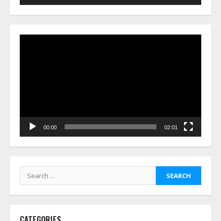
Video
Player
00:00
02:01
Search
for:
CATEGORIES