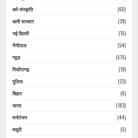
धर्म-संस्कृति
(60)
धामी सरकार
(39)
नई दिल्ली
(15)
नैनीताल
(54)
कांवड़ यात्रा का आखिरी दिन, बारिश के
बीच गंतव्य की ओर बढ़ रहे शिवभक्त
न्यूज़
(575)
August 10, 2026
3
पिथौरागढ़
(19)
पुलिस
(23)
2013 की आपदा में ध्वस्त पुल आज तक नहीं
बना, ग्रामीण जान हथेली पर रखकर कर रहे
बिहार
(6)
नदी पार
भारत
(183)
August 10, 2026
4
मनोरंजन
(44)
कांवड़ यात्रा तक ‘देवबंद शुद्धिकरण’
मसूरी
(5)
कार्यक्रम स्थगित, फिर होगा तारीख का