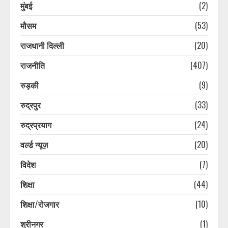
ऐलान, कानूनी लड़ाई भी लड़ेगा हिंदू रक्षा दल
मुंबई
(2)
August 10, 2026
5
मौसम
(53)
राजधानी दिल्ली
(20)
उत्तराखंड की खेल मंत्री रेखा आर्या ने शुरू
की कांवड़ यात्रा, भारत को 2036 में
राजनीति
(407)
ओलंपिक की मेजबानी समेत लिए दो संकल्प
August 10, 2026
6
रुड़की
(9)
रुद्रपुर
(33)
PM मोदी की कॉमनवेल्थ गेम्स के मेडलिस्ट
रुद्रप्रयाग
(24)
से मुलाकात, देखें वीडियो
August 10, 2026
वर्ल्ड न्यूज़
(20)
7
विदेश
(7)
शिक्षा
(44)
उत्तराखंड के इन जिलों में आज भारी बारिश
का अलर्ट जारी, रहें सतर्क
शिक्षा/रोजगार
(10)
August 10, 2026
1
श्रीनगर
(1)