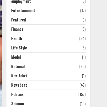
employment
(8)
Entertainment
(17)
Featured
(9)
Finance
(8)
Health
(24)
Life Style
(8)
Model
(1)
National
(20)
New tehri
(1)
Newsbeat
(47)
Politics
(157)
Science
(10)