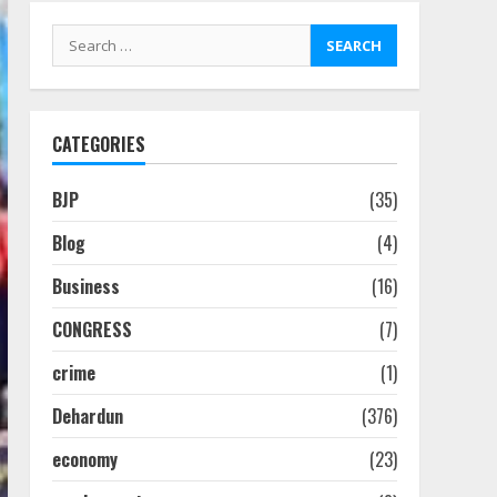
Search
for:
CATEGORIES
BJP
(35)
Blog
(4)
Business
(16)
CONGRESS
(7)
crime
(1)
Dehardun
(376)
economy
(23)