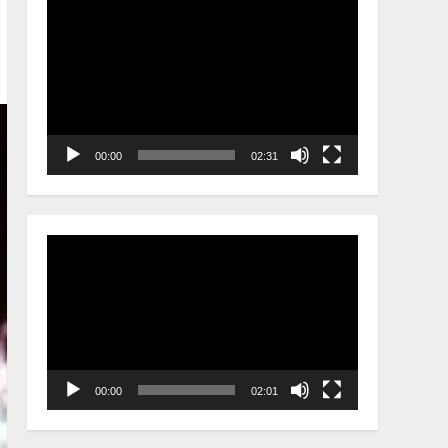
Video
Player
00:00
02:31
Video
Player
00:00
02:01