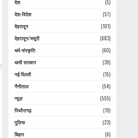
देश
(5)
देश-विदेश
(57)
देहरादून
(101)
देहरादून/मसूरी
(683)
धर्म-संस्कृति
(60)
धामी सरकार
(39)
नई दिल्ली
(15)
नैनीताल
(54)
न्यूज़
(555)
पिथौरागढ़
(19)
पुलिस
(23)
प्लास्टिक मुक्त उत्तराखंड बनाने
की अपील, पर्यटकों से जिम्मेदारी
बिहार
(6)