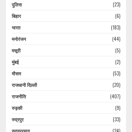
पुलिस
(23)
PM मोदी की कॉमनवेल्थ गेम्स के मेडलिस्ट
बिहार
(6)
से मुलाकात, देखें वीडियो
August 10, 2026
भारत
(183)
7
मनोरंजन
(44)
मसूरी
(5)
उत्तराखंड के इन जिलों में आज भारी बारिश
का अलर्ट जारी, रहें सतर्क
मुंबई
(2)
August 10, 2026
1
मौसम
(53)
राजधानी दिल्ली
(20)
कांवड़ यात्रा का आखिरी दिन, बारिश के
बीच गंतव्य की ओर बढ़ रहे शिवभक्त
राजनीति
(407)
August 10, 2026
2
रुड़की
(9)
रुद्रपुर
(33)
कांवड़ यात्रा का आखिरी दिन, बारिश के
रुद्रप्रयाग
(24)