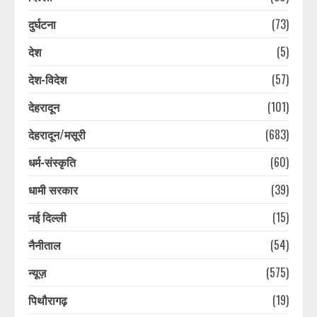
August 10, 2026
3
दुर्घटना
(73)
देश
(5)
2013 की आपदा में ध्वस्त पुल आज तक नहीं
बना, ग्रामीण जान हथेली पर रखकर कर रहे
देश-विदेश
(57)
नदी पार
देहरादून
(101)
August 10, 2026
4
देहरादून/मसूरी
(683)
कांवड़ यात्रा तक ‘देवबंद शुद्धिकरण’
धर्म-संस्कृति
(60)
कार्यक्रम स्थगित, फिर होगा तारीख का
ऐलान, कानूनी लड़ाई भी लड़ेगा हिंदू रक्षा दल
धामी सरकार
(39)
August 10, 2026
5
नई दिल्ली
(15)
नैनीताल
(54)
उत्तराखंड की खेल मंत्री रेखा आर्या ने शुरू
की कांवड़ यात्रा, भारत को 2036 में
न्यूज़
(575)
ओलंपिक की मेजबानी समेत लिए दो संकल्प
August 10, 2026
6
पिथौरागढ़
(19)