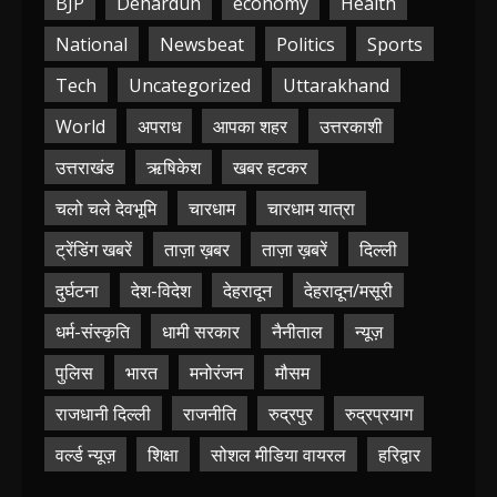
BJP
Dehardun
economy
Health
National
Newsbeat
Politics
Sports
Tech
Uncategorized
Uttarakhand
World
अपराध
आपका शहर
उत्तरकाशी
उत्तराखंड
ऋषिकेश
खबर हटकर
चलो चले देवभूमि
चारधाम
चारधाम यात्रा
ट्रेंडिंग खबरें
ताज़ा ख़बर
ताज़ा ख़बरें
दिल्ली
दुर्घटना
देश-विदेश
देहरादून
देहरादून/मसूरी
धर्म-संस्कृति
धामी सरकार
नैनीताल
न्यूज़
पुलिस
भारत
मनोरंजन
मौसम
राजधानी दिल्ली
राजनीति
रुद्रपुर
रुद्रप्रयाग
वर्ल्ड न्यूज़
शिक्षा
सोशल मीडिया वायरल
हरिद्वार