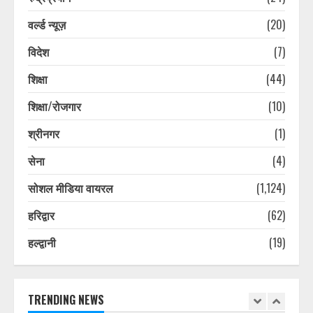
बीच गंतव्य की ओर बढ़ रहे शिवभक्त
August 10, 2026
वर्ल्ड न्यूज़
(20)
3
विदेश
(7)
2013 की आपदा में ध्वस्त पुल आज तक नहीं
शिक्षा
(44)
बना, ग्रामीण जान हथेली पर रखकर कर रहे
नदी पार
शिक्षा/रोजगार
(10)
August 10, 2026
4
श्रीनगर
(1)
सेना
(4)
कांवड़ यात्रा तक ‘देवबंद शुद्धिकरण’
कार्यक्रम स्थगित, फिर होगा तारीख का
सोशल मीडिया वायरल
(1,124)
ऐलान, कानूनी लड़ाई भी लड़ेगा हिंदू रक्षा दल
August 10, 2026
5
हरिद्वार
(62)
हल्द्वानी
(19)
उत्तराखंड की खेल मंत्री रेखा आर्या ने शुरू
की कांवड़ यात्रा, भारत को 2036 में
ओलंपिक की मेजबानी समेत लिए दो संकल्प
August 10, 2026
TRENDING NEWS
6