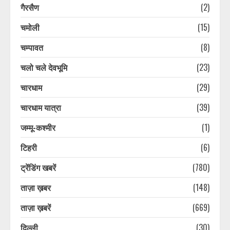
गैरसैण
(2)
चमोली
(15)
चम्पावत
(8)
चलो चले देवभूमि
(23)
चारधाम
(29)
चारधाम यात्रा
(39)
जम्मू-कश्मीर
(1)
टिहरी
(6)
ट्रेंडिंग खबरें
(780)
ताज़ा ख़बर
(148)
ताज़ा ख़बरें
(669)
कांवड़ यात्रा का आखिरी दिन, बारिश के
बीच गंतव्य की ओर बढ़ रहे शिवभक्त
दिल्ली
(30)