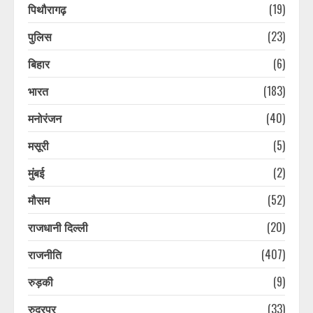
पिथौरागढ़
(19)
पुलिस
(23)
प्लास्टिक मुक्त उत्तराखंड बनाने की अपील,
पर्यटकों से जिम्मेदारी निभाने को कहा
बिहार
(6)
मुख्यमंत्री धामी ने
भारत
(183)
August 7, 2026
3
मनोरंजन
(40)
Ola Electric अपनाएगी डीलर-आधारित
मसूरी
(5)
रिटेल मॉडल, अपने स्टोर चलाने के पांच
साल बाद किया फैसला
मुंबई
(2)
August 7, 2026
4
मौसम
(52)
राजधानी दिल्ली
(20)
पौड़ी हाट गांव शंकराचार्य निर्मित मंदिर की
सुरक्षा पर सुनवाई, रिपोर्ट पर हाईकोर्ट ने
राजनीति
(407)
टीएचडीसी से मांगा शपथ पत्र
August 7, 2026
5
रुड़की
(9)
रुद्रपुर
(33)