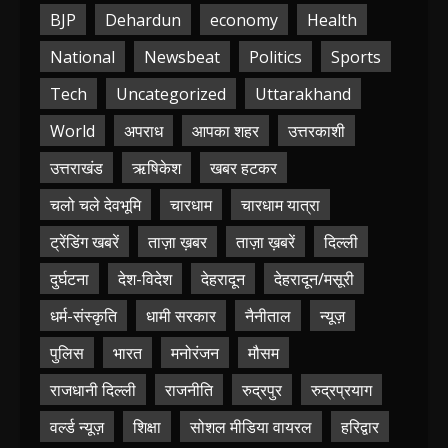
BJP
Dehardun
economy
Health
National
Newsbeat
Politics
Sports
Tech
Uncategorized
Uttarakhand
World
अपराध
आपका शहर
उत्तरकाशी
उत्तराखंड
ऋषिकेश
खबर हटकर
चलो चले देवभूमि
चारधाम
चारधाम यात्रा
ट्रेंडिंग खबरें
ताज़ा ख़बर
ताज़ा ख़बरें
दिल्ली
दुर्घटना
देश-विदेश
देहरादून
देहरादून/मसूरी
धर्म-संस्कृति
धामी सरकार
नैनीताल
न्यूज़
पुलिस
भारत
मनोरंजन
मौसम
राजधानी दिल्ली
राजनीति
रुद्रपुर
रुद्रप्रयाग
वर्ल्ड न्यूज़
शिक्षा
सोशल मीडिया वायरल
हरिद्वार