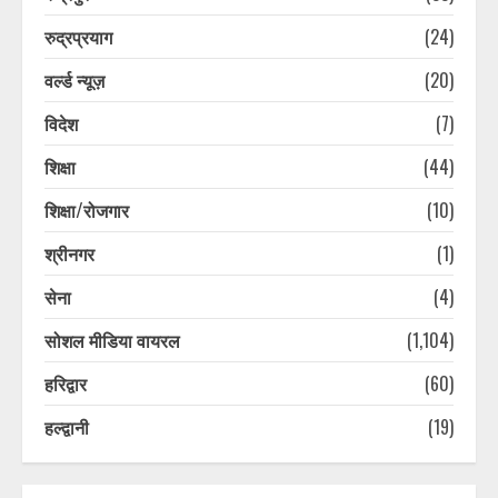
13 साल की किशोरी से गैंगरेप, अश्लील
वीडियो बनाकर किया ब्लैकमेल, दो आरोपी
रुद्रप्रयाग
(24)
गिरफ्तार
वर्ल्ड न्यूज़
(20)
August 7, 2026
6
विदेश
(7)
रामनगर के रिजॉर्ट में बर्थडे पार्टी बनी
शिक्षा
(44)
मुसीबत! केक खाने के बाद गाजियाबाद सीओ
के परिवार की बिगड़ी तबीयत
शिक्षा/रोजगार
(10)
August 7, 2026
7
श्रीनगर
(1)
सेना
(4)
सप्ताहांत से पहले नैनीताल और मसूरी में बढ़ी
पर्यटकों की आवाजाही
सोशल मीडिया वायरल
(1,104)
August 7, 2026
1
हरिद्वार
(60)
हल्द्वानी
(19)
जिलाधिकारी ने अधिकारियों को दिए मानसून
के दौरान सतर्क रहने के निर्देश