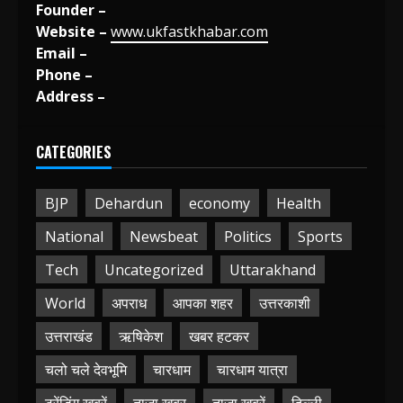
Founder –
Website –
www.ukfastkhabar.com
Email –
Phone –
Address –
CATEGORIES
BJP
Dehardun
economy
Health
National
Newsbeat
Politics
Sports
Tech
Uncategorized
Uttarakhand
World
अपराध
आपका शहर
उत्तरकाशी
उत्तराखंड
ऋषिकेश
खबर हटकर
चलो चले देवभूमि
चारधाम
चारधाम यात्रा
ट्रेंडिंग खबरें
ताज़ा ख़बर
ताज़ा ख़बरें
दिल्ली