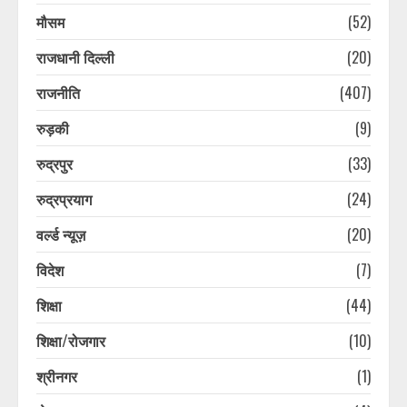
4
मौसम
(52)
राजधानी दिल्ली
(20)
पूर्व सैनिक की संदिग्ध परिस्थितियों में हुई
मौत की जांच करेगी सीबीसीआईडी, पिता ने
राजनीति
(407)
लगाया है हत्या का आरोप
August 8, 2026
5
रुड़की
(9)
रुद्रपुर
(33)
10 साल बाद परिवार से मिला लापता शख्स,
परिजन हुए भावुक, पुलिस की ये ट्रिक आई
रुद्रप्रयाग
(24)
काम
वर्ल्ड न्यूज़
(20)
August 8, 2026
6
विदेश
(7)
10 साल बाद परिवार से मिला लापता शख्स,
शिक्षा
(44)
परिजन हुए भावुक, पुलिस की ये ट्रिक आई
काम
शिक्षा/रोजगार
(10)
August 8, 2026
7
श्रीनगर
(1)