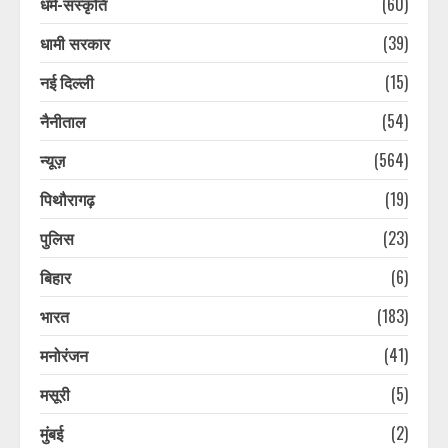
धर्म-संस्कृति
(60)
धामी सरकार
(39)
नई दिल्ली
(15)
नैनीताल
(54)
न्यूज़
(564)
पिथौरागढ़
(19)
पुलिस
(23)
उत्तराखंड के सबसे बड़े आयकर दाता ऋषभ
पंत की सीएम धामी से गुहार, घर बनाने के
बिहार
(6)
लिए जमीन दिला दो सरकार
भारत
(183)
August 8, 2026
3
मनोरंजन
(41)
कांवड़ियों के भेष में नकली नोट चलाने वाला
मसूरी
(5)
गिरोह, दुकानदार ने पकड़ा, झटका देकर
भागे, 30 हजार की फेक करेंसी बरामद
मुंबई
(2)
August 8, 2026