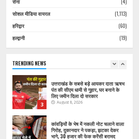
सेना
(4)
भारत में अब होम एप्लायंसेज भी बेचेगी
Xiaomi, लॉन्च किया नया Mijia सब-ब्रांड
सोशल मीडिया वायरल
(1,113)
August 8, 2026
1
हरिद्वार
(60)
हल्द्वानी
(19)
प्रदेश में नकली डेयरी उत्पादों पर सख्ती,
मिलावटखोरों पर कसेगा शिकंजा, ये आदेश
हुआ जारी
August 8, 2026
TRENDING NEWS
2
उत्तराखंड के सबसे बड़े आयकर दाता ऋषभ
पंत की सीएम धामी से गुहार, घर बनाने के
लिए जमीन दिला दो सरकार
August 8, 2026
3
कांवड़ियों के भेष में नकली नोट चलाने वाला
गिरोह, दुकानदार ने पकड़ा, झटका देकर
भागे, 30 हजार की फेक करेंसी बरामद