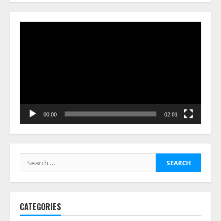
Video
Player
00:00
02:01
Search
for:
CATEGORIES