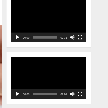
Video
Player
00:00
02:31
Video
Player
00:00
02:01