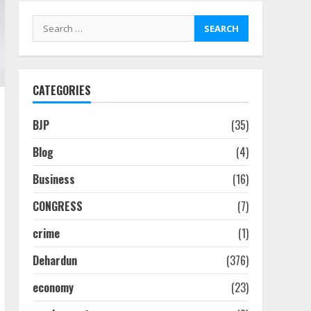
Search
for:
CATEGORIES
BJP
(35)
Blog
(4)
Business
(16)
CONGRESS
(7)
crime
(1)
Dehardun
(376)
economy
(23)