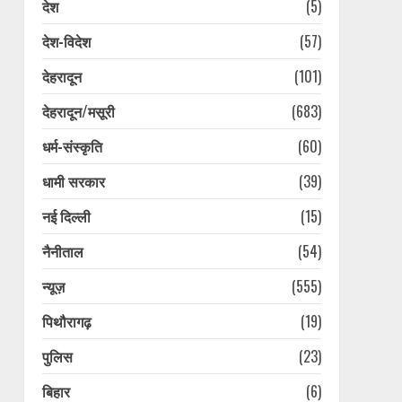
देश
(5)
देश-विदेश
(57)
देहरादून
(101)
देहरादून/मसूरी
(683)
धर्म-संस्कृति
(60)
धामी सरकार
(39)
नई दिल्ली
(15)
नैनीताल
(54)
न्यूज़
(555)
पिथौरागढ़
(19)
पुलिस
(23)
प्लास्टिक मुक्त उत्तराखंड बनाने
की अपील, पर्यटकों से जिम्मेदारी
बिहार
(6)