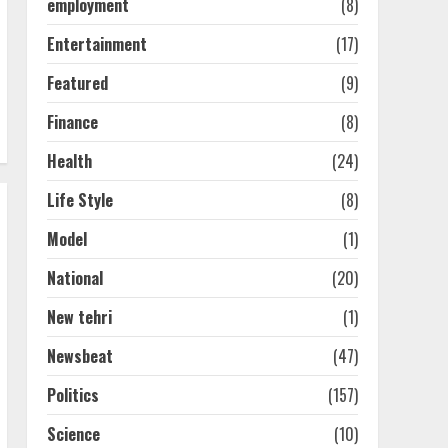
employment
(8)
Entertainment
(17)
Featured
(9)
Finance
(8)
Health
(24)
Life Style
(8)
Model
(1)
National
(20)
New tehri
(1)
Newsbeat
(47)
Politics
(157)
Science
(10)