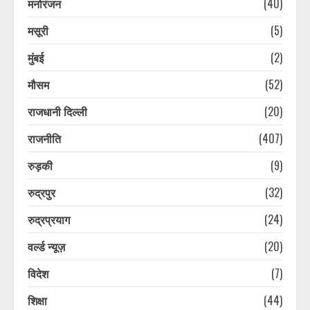
मनोरंजन
(40)
देहरादून में स्मार्ट ट्रैफिक प्रबंधन परियोजना
मसूरी
(5)
को मिलेगी नई रफ्तार, जाम और सड़क
दुर्घटनाओं पर लगेगी लगाम
मुंबई
(2)
August 6, 2026
4
मौसम
(52)
राजधानी दिल्ली
(20)
जनगणना 2027 की तैयारी शुरू, उत्तराखंड
में 1 सितंबर से शुरू होगा विशेष गणना
राजनीति
(407)
अभियान
August 6, 2026
5
रुड़की
(9)
रुद्रपुर
(32)
उत्तराखंड में भारी बारिश का अलर्ट: कई
जिलों में तेज वर्षा और भूस्खलन की आशंका,
रुद्रप्रयाग
(24)
प्रशासन ने जारी की एडवाइजरी
वर्ल्ड न्यूज़
(20)
August 6, 2026
6
विदेश
(7)
चारधाम यात्रा पर मौसम की नजर: लगातार
शिक्षा
(44)
बारिश के बीच प्रशासन सतर्क, श्रद्धालुओं से