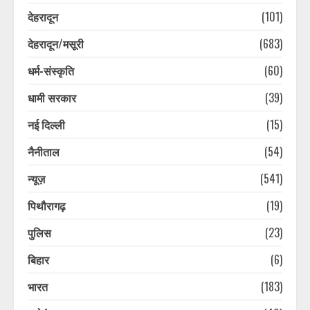
देहरादून
(101)
देहरादून/मसूरी
(683)
धर्म-संस्कृति
(60)
धामी सरकार
(39)
नई दिल्ली
(15)
नैनीताल
(54)
न्यूज़
(541)
पिथौरागढ़
(19)
पुलिस
(23)
नैनीताल और मसूरी में सप्ताहांत से पहले
पर्यटकों की बढ़ी आवाजाही, पर्यटन कारोबार
बिहार
(6)
में लौटी रौनक
भारत
(183)
August 6, 2026
3