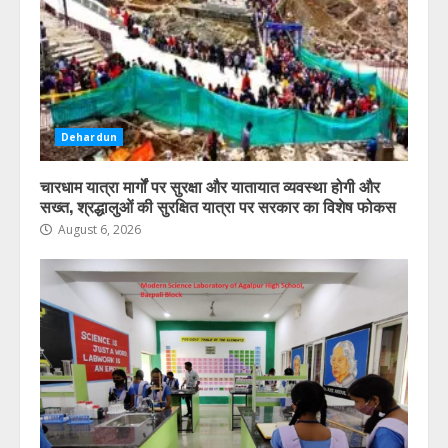
3
देहरादून में स्मार्ट ट्रैफिक प्रबंधन परियोजना
को मिलेगी नई रफ्तार, जाम और सड़क
दुर्घटनाओं पर लगेगी लगाम
August 6, 2026
4
Dehardun
चारधाम यात्रा मार्गों पर सुरक्षा और यातायात व्यवस्था होगी और
जनगणना 2027 की तैयारी शुरू, उत्तराखंड
सख्त, श्रद्धालुओं की सुरक्षित यात्रा पर सरकार का विशेष फोकस
में 1 सितंबर से शुरू होगा विशेष गणना
अभियान
August 6, 2026
August 6, 2026
5