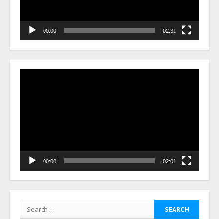
00:00
02:31
Video
Player
00:00
02:01
Search
for: