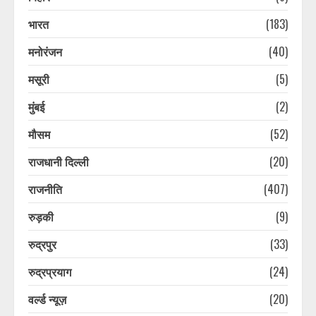
मुख्यमंत्री धामी ने
भारत
(183)
August 7, 2026
3
मनोरंजन
(40)
Ola Electric अपनाएगी डीलर-आधारित
मसूरी
(5)
रिटेल मॉडल, अपने स्टोर चलाने के पांच
साल बाद किया फैसला
मुंबई
(2)
August 7, 2026
4
मौसम
(52)
राजधानी दिल्ली
(20)
पौड़ी हाट गांव शंकराचार्य निर्मित मंदिर की
सुरक्षा पर सुनवाई, रिपोर्ट पर हाईकोर्ट ने
राजनीति
(407)
टीएचडीसी से मांगा शपथ पत्र
August 7, 2026
5
रुड़की
(9)
रुद्रपुर
(33)
13 साल की किशोरी से गैंगरेप, अश्लील
वीडियो बनाकर किया ब्लैकमेल, दो आरोपी
रुद्रप्रयाग
(24)
गिरफ्तार
वर्ल्ड न्यूज़
(20)
August 7, 2026
6