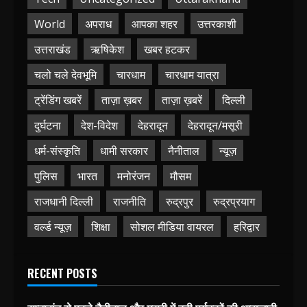
World
अपराध
आपका शहर
उत्तरकाशी
उत्तराखंड
ऋषिकेश
खबर हटकर
चलो चले देवभूमि
चारधाम
चारधाम यात्रा
ट्रेंडिंग खबरें
ताज़ा ख़बर
ताज़ा ख़बरें
दिल्ली
दुर्घटना
देश-विदेश
देहरादून
देहरादून/मसूरी
धर्म-संस्कृति
धामी सरकार
नैनीताल
न्यूज़
पुलिस
भारत
मनोरंजन
मौसम
राजधानी दिल्ली
राजनीति
रुद्रपुर
रुद्रप्रयाग
वर्ल्ड न्यूज़
शिक्षा
सोशल मीडिया वायरल
हरिद्वार
RECENT POSTS