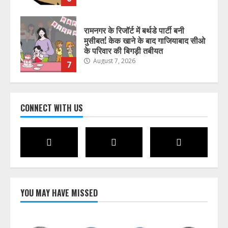
रामनगर के रिजॉर्ट में बर्थडे पार्टी बनी
मुसीबत! केक खाने के बाद गाजियाबाद सीओ
के परिवार की बिगड़ी तबीयत
August 7, 2026
7
सप्ताहांत से पहले नैनीताल और मसूरी में बढ़ी
CONNECT WITH US
पर्यटकों की आवाजाही
August 7, 2026
1
जिलाधिकारी ने अधिकारियों को दिए मानसून
के दौरान सतर्क रहने के निर्देश
August 7, 2026
YOU MAY HAVE MISSED
2