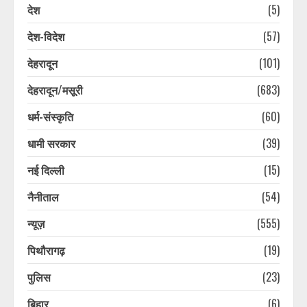
देश
(5)
देश-विदेश
(57)
देहरादून
(101)
देहरादून/मसूरी
(683)
धर्म-संस्कृति
(60)
धामी सरकार
(39)
नई दिल्ली
(15)
नैनीताल
(54)
न्यूज़
(555)
पिथौरागढ़
(19)
पुलिस
(23)
प्लास्टिक मुक्त उत्तराखंड बनाने की अपील,
पर्यटकों से जिम्मेदारी निभाने को कहा
बिहार
(6)