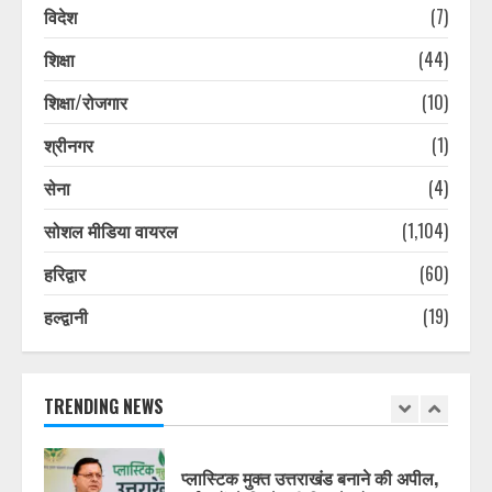
विदेश
(7)
रामनगर के रिजॉर्ट में बर्थडे पार्टी बनी
शिक्षा
(44)
मुसीबत! केक खाने के बाद गाजियाबाद सीओ
के परिवार की बिगड़ी तबीयत
शिक्षा/रोजगार
(10)
August 7, 2026
7
श्रीनगर
(1)
सेना
(4)
सप्ताहांत से पहले नैनीताल और मसूरी में बढ़ी
पर्यटकों की आवाजाही
सोशल मीडिया वायरल
(1,104)
August 7, 2026
1
हरिद्वार
(60)
हल्द्वानी
(19)
जिलाधिकारी ने अधिकारियों को दिए मानसून
के दौरान सतर्क रहने के निर्देश
August 7, 2026
TRENDING NEWS
2
प्लास्टिक मुक्त उत्तराखंड बनाने की अपील,