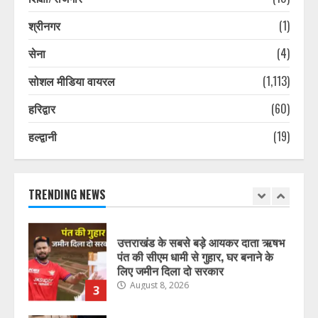
August 8, 2026
7
श्रीनगर
(1)
सेना
(4)
भारत में अब होम एप्लायंसेज भी बेचेगी
Xiaomi, लॉन्च किया नया Mijia सब-ब्रांड
सोशल मीडिया वायरल
(1,113)
August 8, 2026
1
हरिद्वार
(60)
हल्द्वानी
(19)
प्रदेश में नकली डेयरी उत्पादों पर सख्ती,
मिलावटखोरों पर कसेगा शिकंजा, ये आदेश
हुआ जारी
August 8, 2026
TRENDING NEWS
2
उत्तराखंड के सबसे बड़े आयकर दाता ऋषभ
पंत की सीएम धामी से गुहार, घर बनाने के
लिए जमीन दिला दो सरकार
August 8, 2026
3