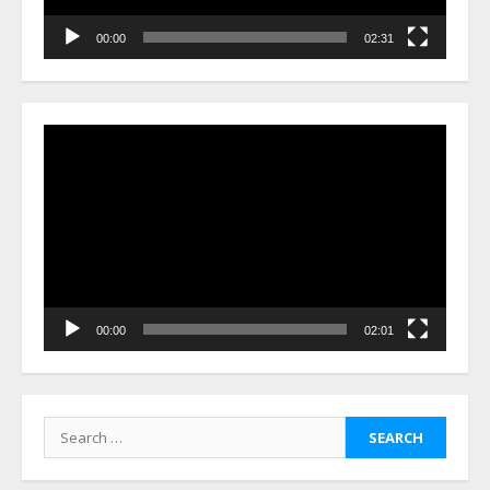
00:00
02:31
Video
Player
00:00
02:01
Search
for: