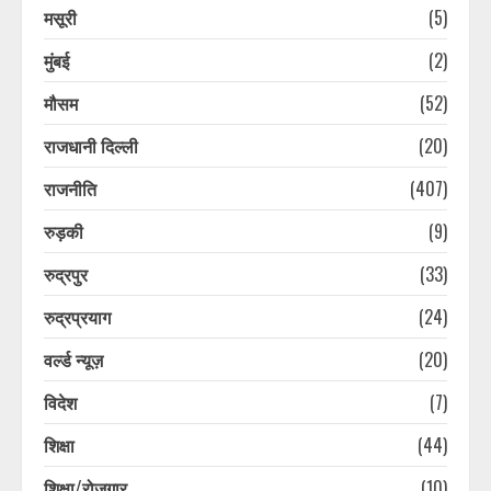
कांवड़ियों के भेष में नकली नोट चलाने वाला
मसूरी
(5)
गिरोह, दुकानदार ने पकड़ा, झटका देकर
भागे, 30 हजार की फेक करेंसी बरामद
मुंबई
(2)
August 8, 2026
4
मौसम
(52)
राजधानी दिल्ली
(20)
पूर्व सैनिक की संदिग्ध परिस्थितियों में हुई
मौत की जांच करेगी सीबीसीआईडी, पिता ने
राजनीति
(407)
लगाया है हत्या का आरोप
August 8, 2026
5
रुड़की
(9)
रुद्रपुर
(33)
10 साल बाद परिवार से मिला लापता शख्स,
परिजन हुए भावुक, पुलिस की ये ट्रिक आई
रुद्रप्रयाग
(24)
काम
वर्ल्ड न्यूज़
(20)
August 8, 2026
6
विदेश
(7)
10 साल बाद परिवार से मिला लापता शख्स,
शिक्षा
(44)
परिजन हुए भावुक, पुलिस की ये ट्रिक आई
काम
शिक्षा/रोजगार
(10)