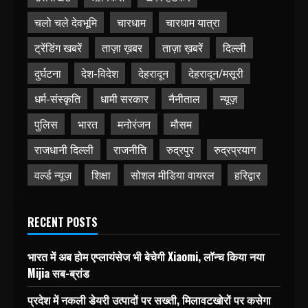
चलो चले देवभूमि
चारधाम
चारधाम यात्रा
ट्रेंडिंग खबरें
ताज़ा ख़बर
ताज़ा ख़बरें
दिल्ली
दुर्घटना
देश-विदेश
देहरादून
देहरादून/मसूरी
धर्म-संस्कृति
धामी सरकार
नैनीताल
न्यूज़
पुलिस
भारत
मनोरंजन
मौसम
राजधानी दिल्ली
राजनीति
रुद्रपुर
रुद्रप्रयाग
वर्ल्ड न्यूज़
शिक्षा
सोशल मीडिया वायरल
हरिद्वार
RECENT POSTS
भारत में अब होम एप्लायंसेज भी बेचेगी Xiaomi, लॉन्च किया नया
Mijia सब-ब्रांड
प्रदेश में नकली डेयरी उत्पादों पर सख्ती, मिलावटखोरों पर कसेगा