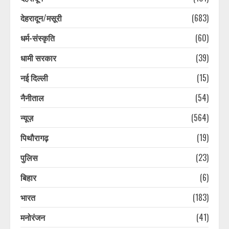
देहरादून/मसूरी
(683)
धर्म-संस्कृति
(60)
धामी सरकार
(39)
नई दिल्ली
(15)
नैनीताल
(54)
न्यूज़
(564)
पिथौरागढ़
(19)
पुलिस
(23)
उत्तराखंड के सबसे बड़े आयकर दाता ऋषभ
पंत की सीएम धामी से गुहार, घर बनाने के
बिहार
(6)
लिए जमीन दिला दो सरकार
भारत
(183)
August 8, 2026
3
मनोरंजन
(41)